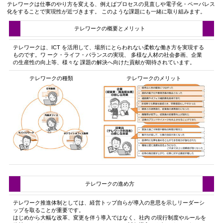
テレワークは仕事のやり方を変える、例えばプロセスの見直しや電子化・ペーパレス
化をすることで実現性が近づきます。 このような課題にも一緒に取り組みます。
テレワークの概要とメリット
テレワークは、ICT を活用して、場所にとらわれない柔軟な働き方を実現する
ものです。ワ ーク・ライフ・バランスの実現、 多様な人材の社会参画、企業
の生産性の向上等、様々な 課題の解決へ向けた貢献が期待されています。
テレワークの種類
テレワークのメリット
テレワークの進め方
テレワーク推進体制としては、経営トップ自らが導入の意思を示しリーダーシ
ップを取ることが重要です。
はじめから大幅な改革、変更を伴う導入ではなく、社内 の現行制度やルールを