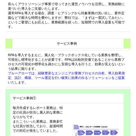
長らくアウトソーシング事業で培ってきた運営ノウハウを活用し、実務経験に
基づいた導入をご支援いたします。
通常RPAを導入する場合、調査・ヒアリングから対象業務の洗い出し、要件定
義などで膨大な時間を費やしますが、弊社では、「まずは一度試してみたい」
というご要望にもお応えし、業務範囲を絞った、短期間での導入提案も可能で
す。
サービス事例
RPAを導入するまえに、属人化・ブラックボックス化している業務を整理し、
可視化し標準化することが必要です。RPAは比較的安価であることから業務プ
ロセスの可視化や標準化を疎かにし安易な導入を行うと、効果が見えないとい
う結果に陥ります。
ブルーアローでは、経験豊富なエンジニアが業務プロセスの分析、導入効果測
定、設計、構築、ツール選定を行い確実に効果の出るソリューションをご提案
いたします。
サービス事例①
毎月作成するレポート業務は、特
定の社員が担当し属人的な業務に
なりがちです。
またこういった業務は、業務多忙
な社員が担当しており、超過時間
での対応が発生していました。