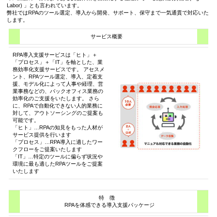
Labor) 」とも言われています。
弊社ではRPAのツール選定、導入から開発、サポート、保守まで一気通貫で対応いた
します。
サービス概要
RPA導入支援サービスは「ヒト」＋
「プロセス」＋「IT」を軸とした、業
務効率化支援サービスです。 アセスメ
ント、RPAツール選定、導入、定着支
援、モデル化によって人事や経理、営
業事務などの、バックオフィス業務の
効率化のご支援をいたします。 さら
に、RPAで自動化できない人的業務に
対して、アウトソーシングのご提案も
可能です。
「ヒト」…RPAの知見をもった人材が
サービス提供を行います
「プロセス」…RPA導入に適したワー
クフローをご提案いたします
「IT」…特定のツールに偏らず状況や
環境に最も適したRPAツールをご提案
いたします
特 徴
RPAを体感できる導入支援パッケージ