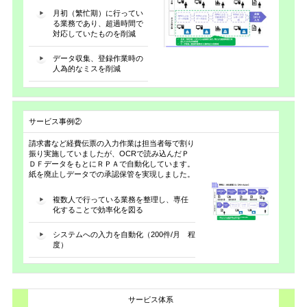
月初（繁忙期）に行ってい
る業務であり、超過時間で
対応していたものを削減
データ収集、登録作業時の
人為的なミスを削減
サービス事例②
請求書など経費伝票の入力作業は担当者毎で割り
振り実施していましたが、OCRで読み込んだＰ
ＤＦデータをもとにＲＰＡで自動化しています。
紙を廃止しデータでの承認保管を実現しました。
複数人で行っている業務を整理し、専任
化することで効率化を図る
システムへの入力を自動化（200件/月 程
度）
サービス体系